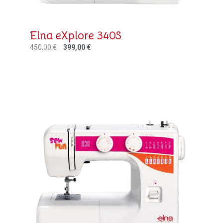
Elna eXplore 340S
450,00
€
399,00
€