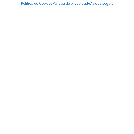
Política de Cookies
Política de privacidade
Avisos Legais
Elna Sew Green
320,00
€