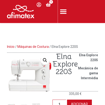
0
Início
/
Máquinas de Costura
/ Elna Explore 220S
Elna
Elna Explore
220S
Explore
Mecânica de
220S
gama
Intermédia
335,00
€
ADICIONAR