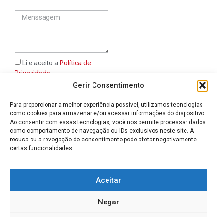
Li e aceito a
Política de
Privacidade
Gerir Consentimento
ENVIAR
Para proporcionar a melhor experiência possível, utilizamos tecnologias
como cookies para armazenar e/ou acessar informações do dispositivo.
geral@afimatex.com
Ao consentir com essas tecnologias, você nos permite processar dados
+351 249 314 135
+351 919 927 384
+351 910 181 806
como comportamento de navegação ou IDs exclusivos neste site. A
Chamada para a rede fixa
Chamada para a rede móvel
Chamada para a rede móvel
nacional
nacional
nacional
recusa ou a revogação do consentimento pode afetar negativamente
Rua Santa Iria n.º 22 - 2300-474 Tomar
certas funcionalidades.
Livro de reclamações
Política de privacidade
Avisos Legais
Termos e Condições
Aceitar
Política de devolução e reembolso
Política de Cookies (UE)
Negar
2026, Afimatex