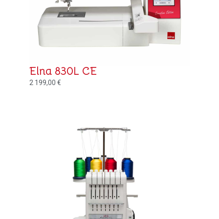
Elna 830L CE
2 199,00
€