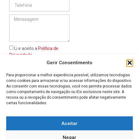
Li e aceito a
Política de
Privacidade
Gerir Consentimento
ENVIAR
Para proporcionar a melhor experiência possível, utilizamos tecnologias
como cookies para armazenar e/ou acessar informações do dispositivo.
geral@afimatex.com
Ao consentir com essas tecnologias, você nos permite processar dados
+351 249 314 135
+351 919 927 384
+351 910 181 806
como comportamento de navegação ou IDs exclusivos neste site. A
Chamada para a rede fixa
Chamada para a rede móvel
Chamada para a rede móvel
nacional
nacional
nacional
recusa ou a revogação do consentimento pode afetar negativamente
Rua Santa Iria n.º 22 - 2300-474 Tomar
certas funcionalidades.
Livro de reclamações
Política de privacidade
Avisos Legais
Termos e Condições
Aceitar
Política de devolução e reembolso
Política de Cookies (UE)
Negar