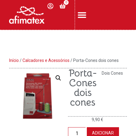
0
Início
/
Calcadores e Acessórios
/ Porta-Cones dois cones
Porta-
Dois Cones
Cones
dois
cones
9,90
€
ADICIONAR