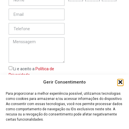
Li e aceito a
Política de
Privacidade
Gerir Consentimento
ENVIAR
Para proporcionar a melhor experiência possível, utilizamos tecnologias
como cookies para armazenar e/ou acessar informações do dispositivo.
geral@afimatex.com
Ao consentir com essas tecnologias, você nos permite processar dados
+351 249 314 135
+351 919 927 384
+351 910 181 806
como comportamento de navegação ou IDs exclusivos neste site. A
Chamada para a rede fixa
Chamada para a rede móvel
Chamada para a rede móvel
nacional
nacional
nacional
recusa ou a revogação do consentimento pode afetar negativamente
Rua Santa Iria n.º 22 - 2300-474 Tomar
certas funcionalidades.
Livro de reclamações
Política de privacidade