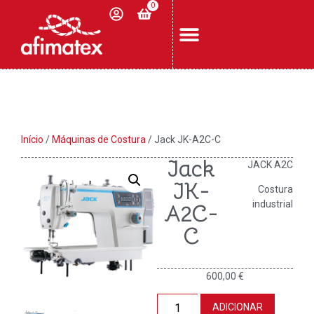
0
Início
/
Máquinas de Costura
/ Jack JK-A2C-C
Jack
JACK A2C
JK-
Costura
industrial
A2C-
C
600,00
€
ADICIONAR